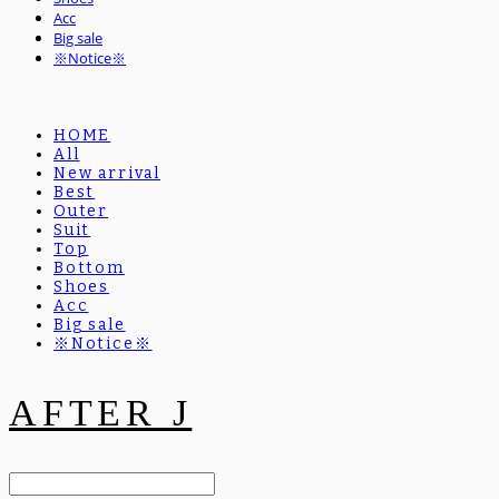
Acc
Big sale
※Notice※
HOME
All
New arrival
Best
Outer
Suit
Top
Bottom
Shoes
Acc
Big sale
※Notice※
AFTER J