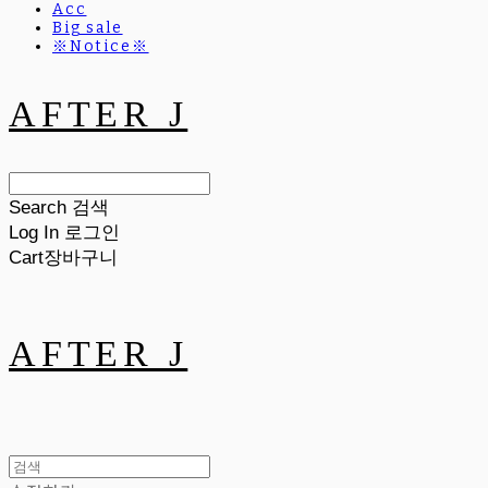
Acc
Big sale
※Notice※
AFTER J
Search
검색
Log In
로그인
Cart
장바구니
AFTER J