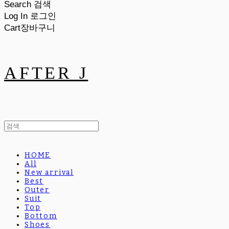
Search
검색
Log In
로그인
Cart
장바구니
AFTER J
HOME
All
New arrival
Best
Outer
Suit
Top
Bottom
Shoes