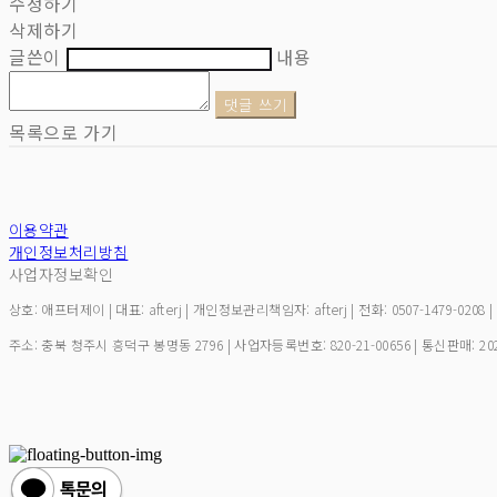
수정하기
삭제하기
글쓴이
내용
댓글 쓰기
목록으로 가기
이용약관
개인정보처리방침
사업자정보확인
상호: 애프터제이 | 대표: afterj | 개인정보관리책임자: afterj | 전화: 0507-1479-0208 
주소: 충북 청주시 흥덕구 봉명동 2796 | 사업자등록번호:
820-21-00656
| 통신판매:
20