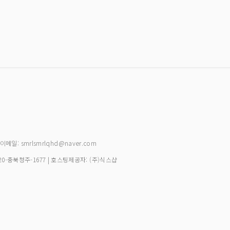
| 이메일: smrlsmrlqhd@naver.com
20-충북청주-1677
| 호스팅제공자: (주)식스샵