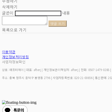
수정하기
삭제하기
글쓴이
내용
댓글 쓰기
목록으로 가기
이용약관
개인정보처리방침
사업자정보확인
상호: 애프터제이 | 대표: afterj | 개인정보관리책임자: afterj | 전화: 0507-1479-0208 
주소: 충북 청주시 흥덕구 봉명동 2796 | 사업자등록번호:
820-21-00656
| 통신판매:
20