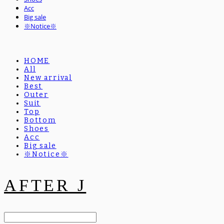
Acc
Big sale
※Notice※
HOME
All
New arrival
Best
Outer
Suit
Top
Bottom
Shoes
Acc
Big sale
※Notice※
AFTER J