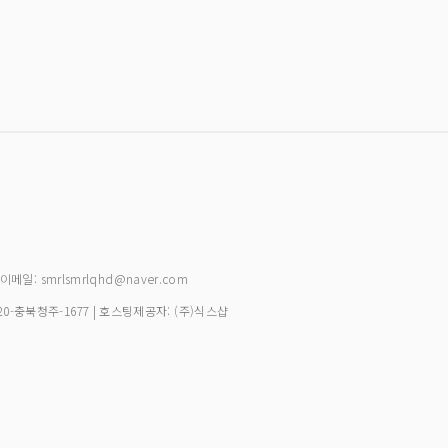
| 이메일: smrlsmrlqhd@naver.com
20-충북청주-1677
| 호스팅제공자: (주)식스샵