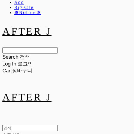
Acc
Big sale
※Notice※
AFTER J
Search
검색
Log In
로그인
Cart
장바구니
AFTER J