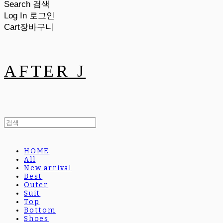
Search
검색
Log In
로그인
Cart
장바구니
AFTER J
HOME
All
New arrival
Best
Outer
Suit
Top
Bottom
Shoes