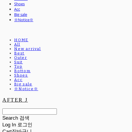
Shoes
Acc
Big sale
※Notice※
HOME
All
New arrival
Best
Outer
Suit
Top
Bottom
Shoes
Acc
Big sale
※Notice※
AFTER J
Search
검색
Log In
로그인
Cart
장바구니