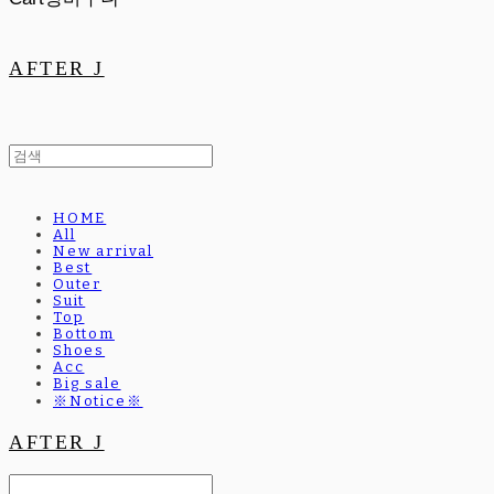
AFTER J
HOME
All
New arrival
Best
Outer
Suit
Top
Bottom
Shoes
Acc
Big sale
※Notice※
AFTER J