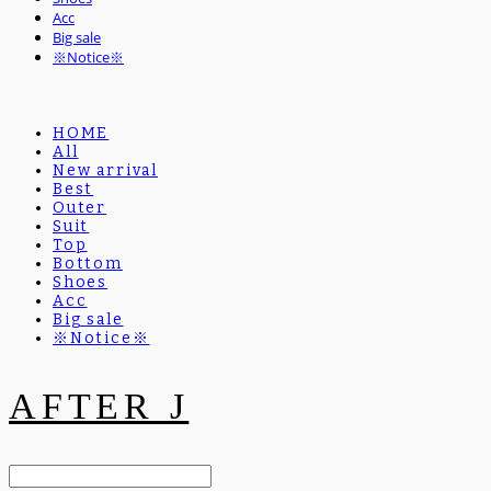
Acc
Big sale
※Notice※
HOME
All
New arrival
Best
Outer
Suit
Top
Bottom
Shoes
Acc
Big sale
※Notice※
AFTER J