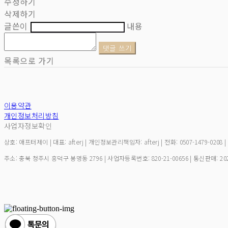
수정하기
삭제하기
글쓴이
내용
댓글 쓰기
목록으로 가기
이용약관
개인정보처리방침
사업자정보확인
상호: 애프터제이 | 대표: afterj | 개인정보관리책임자: afterj | 전화: 0507-1479-0208 
주소: 충북 청주시 흥덕구 봉명동 2796 | 사업자등록번호:
820-21-00656
| 통신판매:
20