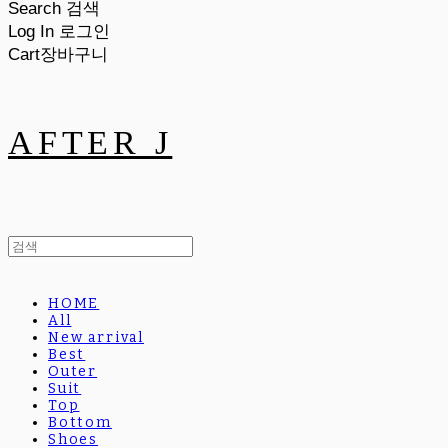
Search
검색
Log In
로그인
Cart
장바구니
AFTER J
HOME
All
New arrival
Best
Outer
Suit
Top
Bottom
Shoes