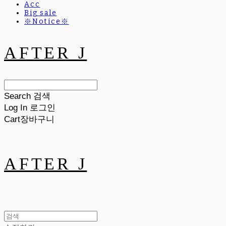
Acc
Big sale
※Notice※
AFTER J
Search
검색
Log In
로그인
Cart
장바구니
AFTER J