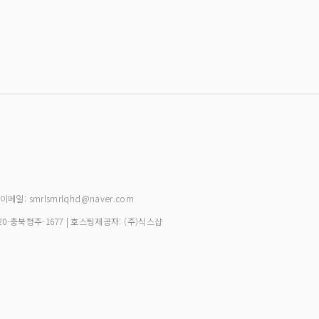
| 이메일: smrlsmrlqhd@naver.com
20-충북청주-1677
| 호스팅제공자: (주)식스샵