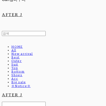
AFTER J
HOME
All
New arrival
Best
Outer
Suit
Top
Bottom
Shoes
Acc
Big sale
※Notice※
AFTER J