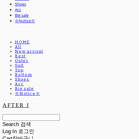
Shoes
Acc
Big sale
※Notice※
HOME
All
New arrival
Best
Outer
Suit
Top
Bottom
Shoes
Acc
Big sale
※Notice※
AFTER J
Search
검색
Log In
로그인
Cart
장바구니