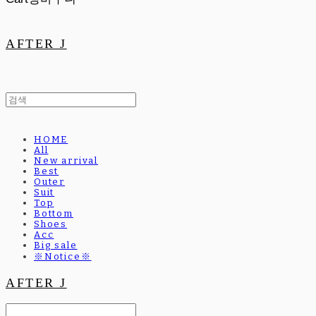
AFTER J
HOME
All
New arrival
Best
Outer
Suit
Top
Bottom
Shoes
Acc
Big sale
※Notice※
AFTER J