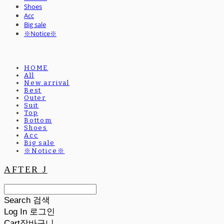
Shoes
Acc
Big sale
※Notice※
HOME
All
New arrival
Best
Outer
Suit
Top
Bottom
Shoes
Acc
Big sale
※Notice※
AFTER J
Search
검색
Log In
로그인
Cart
장바구니