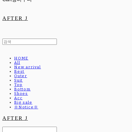
AFTER J
HOME
All
New arrival
Best
Outer
Suit
Top
Bottom
Shoes
Acc
Big sale
※Notice※
AFTER J