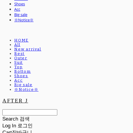
Shoes
Acc
Big sale
※Notice※
HOME
All
New arrival
Best
Outer
Suit
Top
Bottom
Shoes
Acc
Big sale
※Notice※
AFTER J
Search
검색
Log In
로그인
Cart
장바구니