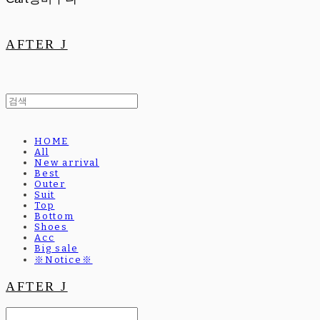
AFTER J
HOME
All
New arrival
Best
Outer
Suit
Top
Bottom
Shoes
Acc
Big sale
※Notice※
AFTER J