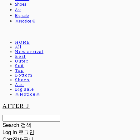
Shoes
Acc
Big sale
※Notice※
HOME
All
New arrival
Best
Outer
Suit
Top
Bottom
Shoes
Acc
Big sale
※Notice※
AFTER J
Search
검색
Log In
로그인
Cart
장바구니