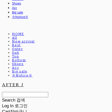
Shoes
Acc
Big sale
※Notice※
HOME
All
New arrival
Best
Outer
Suit
Top
Bottom
Shoes
Acc
Big sale
※Notice※
AFTER J
Search
검색
Log In
로그인
Cart
장바구니