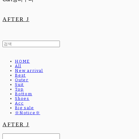
AFTER J
HOME
All
New arrival
Best
Outer
Suit
Top
Bottom
Shoes
Acc
Big sale
※Notice※
AFTER J