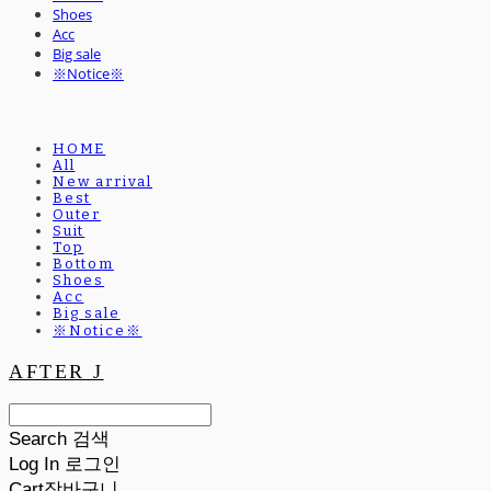
Shoes
Acc
Big sale
※Notice※
HOME
All
New arrival
Best
Outer
Suit
Top
Bottom
Shoes
Acc
Big sale
※Notice※
AFTER J
Search
검색
Log In
로그인
Cart
장바구니