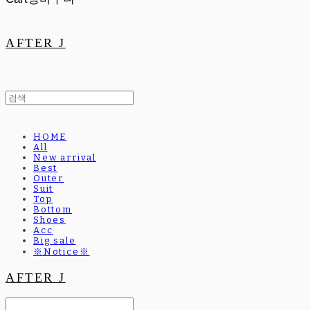
AFTER J
HOME
All
New arrival
Best
Outer
Suit
Top
Bottom
Shoes
Acc
Big sale
※Notice※
AFTER J