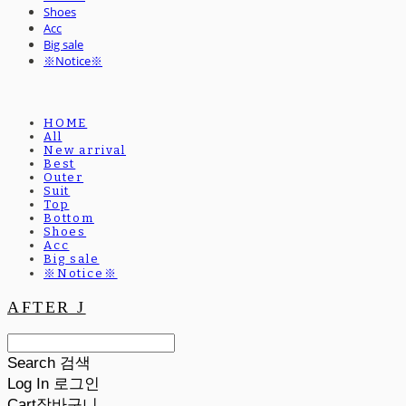
Shoes
Acc
Big sale
※Notice※
HOME
All
New arrival
Best
Outer
Suit
Top
Bottom
Shoes
Acc
Big sale
※Notice※
AFTER J
Search
검색
Log In
로그인
Cart
장바구니