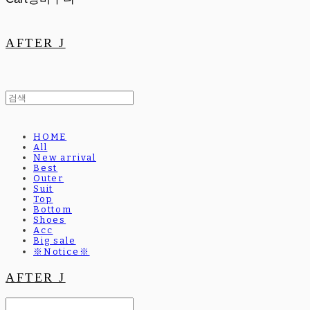
AFTER J
HOME
All
New arrival
Best
Outer
Suit
Top
Bottom
Shoes
Acc
Big sale
※Notice※
AFTER J