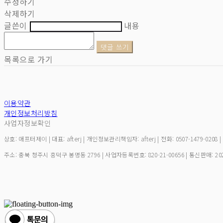
수정하기
삭제하기
글쓴이
내용
댓글 쓰기
목록으로 가기
이용약관
개인정보처리방침
사업자정보확인
상호: 애프터제이 | 대표: afterj | 개인정보관리책임자: afterj | 전화: 0507-1479-0208 
주소: 충북 청주시 흥덕구 봉명동 2796 | 사업자등록번호:
820-21-00656
| 통신판매:
20