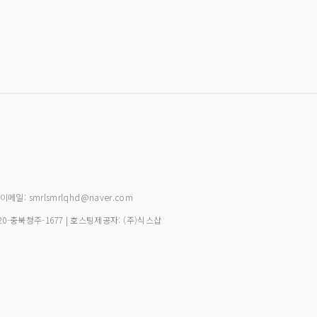
| 이메일: smrlsmrlqhd@naver.com
20-충북청주-1677
| 호스팅제공자: (주)식스샵