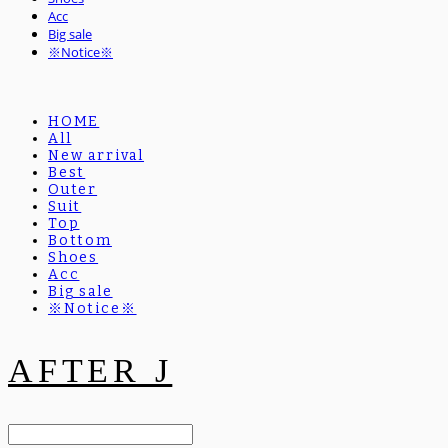
Acc
Big sale
※Notice※
HOME
All
New arrival
Best
Outer
Suit
Top
Bottom
Shoes
Acc
Big sale
※Notice※
AFTER J