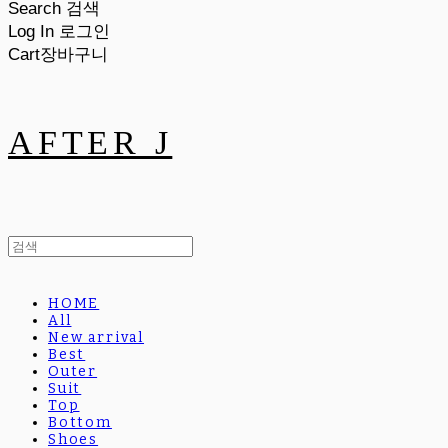
Search
검색
Log In
로그인
Cart
장바구니
AFTER J
HOME
All
New arrival
Best
Outer
Suit
Top
Bottom
Shoes