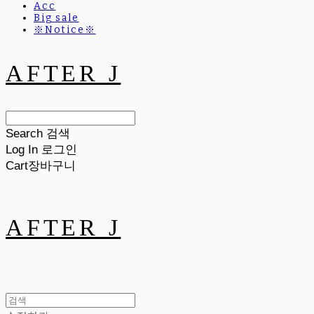
Acc
Big sale
※Notice※
AFTER J
Search
검색
Log In
로그인
Cart
장바구니
AFTER J