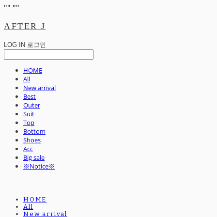
"
" "
"
AFTER J
LOG IN
로그인
HOME
All
New arrival
Best
Outer
Suit
Top
Bottom
Shoes
Acc
Big sale
※Notice※
HOME
All
New arrival