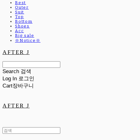
Best
Outer
Suit
Top
Bottom
Shoes
Acc
Big sale
※Notice※
AFTER J
Search
검색
Log In
로그인
Cart
장바구니
AFTER J