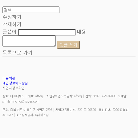
수정하기
삭제하기
글쓴이
내용
댓글 쓰기
목록으로 가기
이용약관
개인정보처리방침
사업자정보확인
상호: 애프터제이 | 대표: afterj | 개인정보관리책임자: afterj | 전화: 0507-1479-0208 | 이메일:
smrlsmrlqhd@naver.com
주소: 충북 청주시 흥덕구 봉명동 2796 | 사업자등록번호:
820-21-00656
| 통신판매:
2020-충북청
주-1677
| 호스팅제공자: (주)식스샵