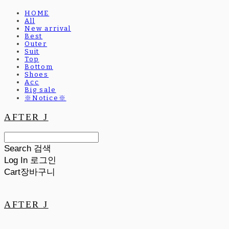
HOME
All
New arrival
Best
Outer
Suit
Top
Bottom
Shoes
Acc
Big sale
※Notice※
AFTER J
Search
검색
Log In
로그인
Cart
장바구니
AFTER J