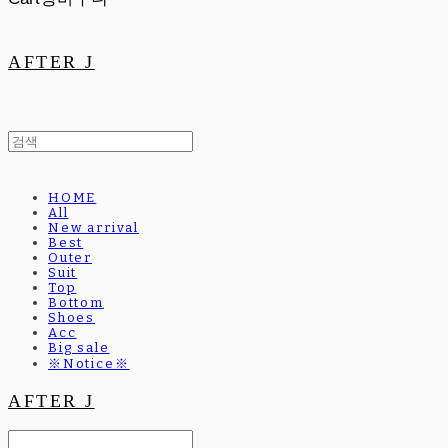
AFTER J
HOME
All
New arrival
Best
Outer
Suit
Top
Bottom
Shoes
Acc
Big sale
※Notice※
AFTER J