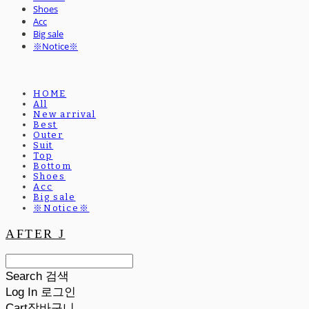
Shoes
Acc
Big sale
※Notice※
HOME
All
New arrival
Best
Outer
Suit
Top
Bottom
Shoes
Acc
Big sale
※Notice※
AFTER J
Search
검색
Log In
로그인
Cart
장바구니