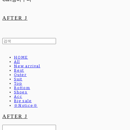
AFTER J
HOME
All
New arrival
Best
Outer
Suit
Top
Bottom
Shoes
Acc
Big sale
※Notice※
AFTER J