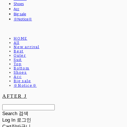
Shoes
Acc
Big sale
※Notice※
HOME
All
New arrival
Best
Outer
Suit
Top
Bottom
Shoes
Acc
Big sale
※Notice※
AFTER J
Search
검색
Log In
로그인
Cart
장바구니