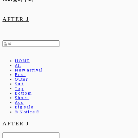
AFTER J
HOME
All
New arrival
Best
Outer
Suit
Top
Bottom
Shoes
Acc
Big sale
※Notice※
AFTER J