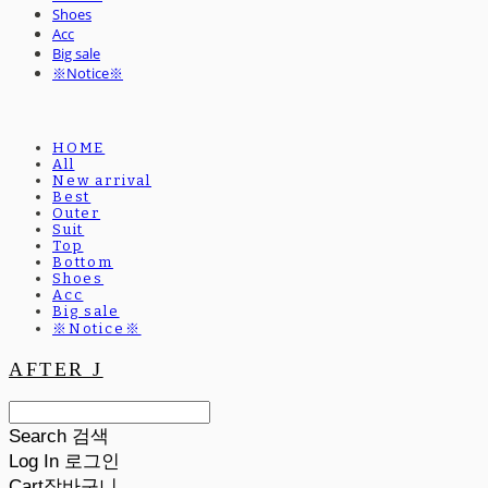
Shoes
Acc
Big sale
※Notice※
HOME
All
New arrival
Best
Outer
Suit
Top
Bottom
Shoes
Acc
Big sale
※Notice※
AFTER J
Search
검색
Log In
로그인
Cart
장바구니