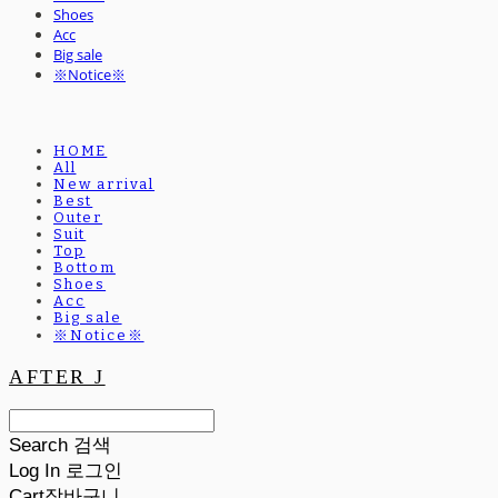
Shoes
Acc
Big sale
※Notice※
HOME
All
New arrival
Best
Outer
Suit
Top
Bottom
Shoes
Acc
Big sale
※Notice※
AFTER J
Search
검색
Log In
로그인
Cart
장바구니