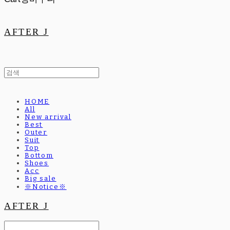
AFTER J
HOME
All
New arrival
Best
Outer
Suit
Top
Bottom
Shoes
Acc
Big sale
※Notice※
AFTER J