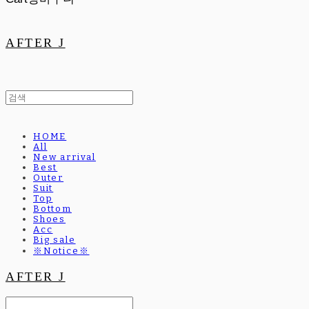
AFTER J
HOME
All
New arrival
Best
Outer
Suit
Top
Bottom
Shoes
Acc
Big sale
※Notice※
AFTER J