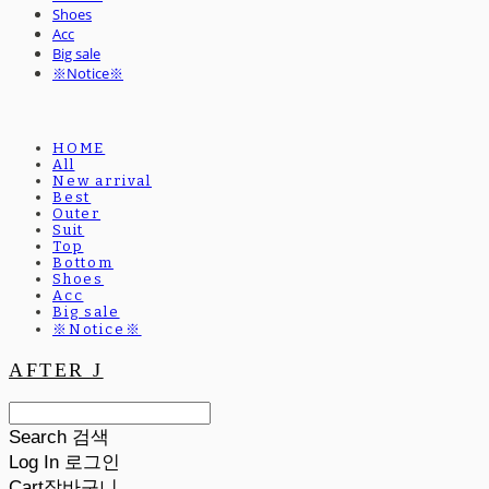
Shoes
Acc
Big sale
※Notice※
HOME
All
New arrival
Best
Outer
Suit
Top
Bottom
Shoes
Acc
Big sale
※Notice※
AFTER J
Search
검색
Log In
로그인
Cart
장바구니