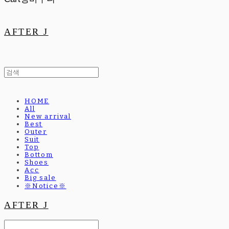
AFTER J
HOME
All
New arrival
Best
Outer
Suit
Top
Bottom
Shoes
Acc
Big sale
※Notice※
AFTER J