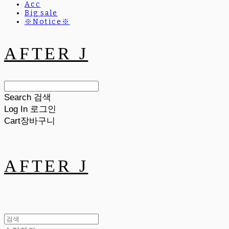
Acc
Big sale
※Notice※
AFTER J
Search
검색
Log In
로그인
Cart
장바구니
AFTER J