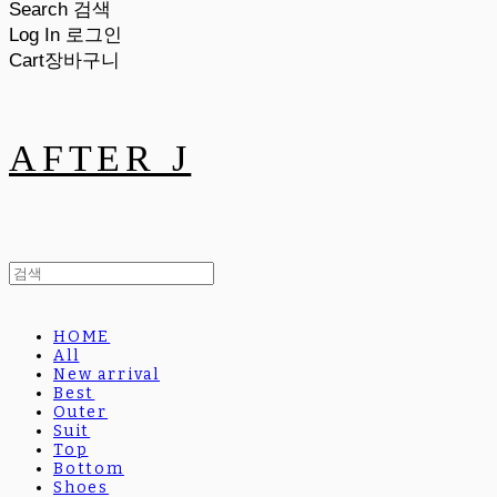
Search
검색
Log In
로그인
Cart
장바구니
AFTER J
HOME
All
New arrival
Best
Outer
Suit
Top
Bottom
Shoes