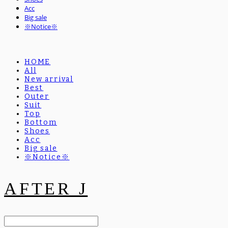
Acc
Big sale
※Notice※
HOME
All
New arrival
Best
Outer
Suit
Top
Bottom
Shoes
Acc
Big sale
※Notice※
AFTER J