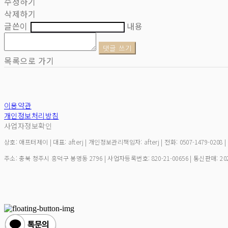
수정하기
삭제하기
글쓴이
내용
댓글 쓰기
목록으로 가기
이용약관
개인정보처리방침
사업자정보확인
상호: 애프터제이 | 대표: afterj | 개인정보관리책임자: afterj | 전화: 0507-1479-0208 
주소: 충북 청주시 흥덕구 봉명동 2796 | 사업자등록번호:
820-21-00656
| 통신판매:
20