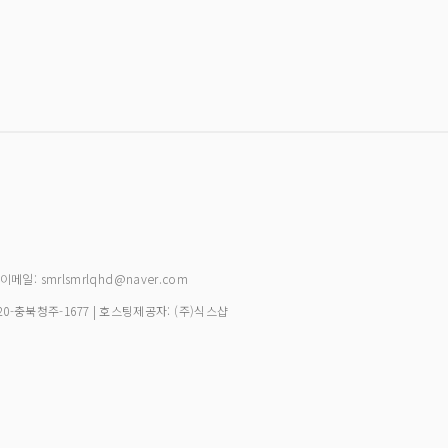
| 이메일: smrlsmrlqhd@naver.com
20-충북청주-1677
| 호스팅제공자: (주)식스샵