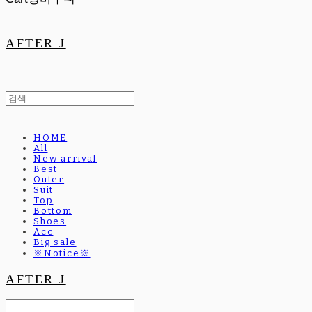
AFTER J
HOME
All
New arrival
Best
Outer
Suit
Top
Bottom
Shoes
Acc
Big sale
※Notice※
AFTER J