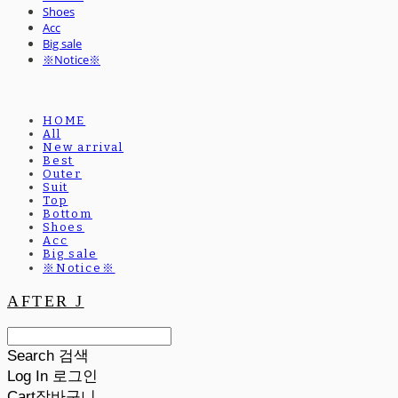
Shoes
Acc
Big sale
※Notice※
HOME
All
New arrival
Best
Outer
Suit
Top
Bottom
Shoes
Acc
Big sale
※Notice※
AFTER J
Search
검색
Log In
로그인
Cart
장바구니