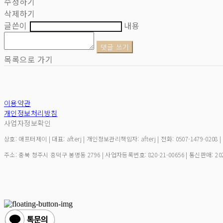
수정하기
삭제하기
글쓴이
내용
댓글 쓰기
목록으로 가기
이용약관
개인정보처리방침
사업자정보확인
상호: 애프터제이 | 대표: afterj | 개인정보관리책임자: afterj | 전화: 0507-1479-0208 
주소: 충북 청주시 흥덕구 봉명동 2796 | 사업자등록번호:
820-21-00656
| 통신판매:
20