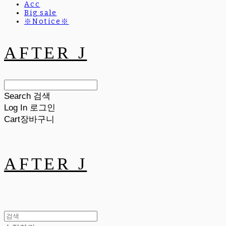
Acc
Big sale
※Notice※
AFTER J
Search
검색
Log In
로그인
Cart
장바구니
AFTER J