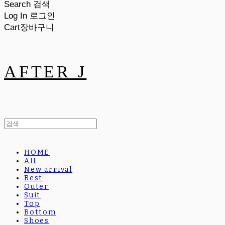
Search
검색
Log In
로그인
Cart
장바구니
AFTER J
HOME
All
New arrival
Best
Outer
Suit
Top
Bottom
Shoes