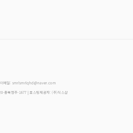
| 이메일: smrlsmrlqhd@naver.com
20-충북청주-1677
| 호스팅제공자: (주)식스샵