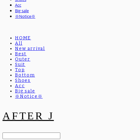
Acc
Big sale
※Notice※
HOME
All
New arrival
Best
Outer
Suit
Top
Bottom
Shoes
Acc
Big sale
※Notice※
AFTER J