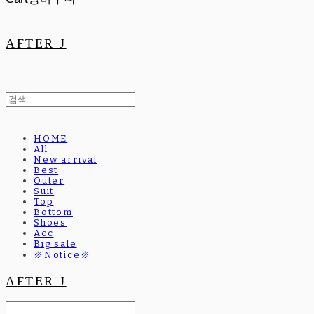
AFTER J
HOME
All
New arrival
Best
Outer
Suit
Top
Bottom
Shoes
Acc
Big sale
※Notice※
AFTER J