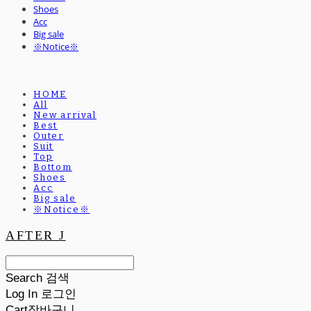
Shoes
Acc
Big sale
※Notice※
HOME
All
New arrival
Best
Outer
Suit
Top
Bottom
Shoes
Acc
Big sale
※Notice※
AFTER J
Search
검색
Log In
로그인
Cart
장바구니