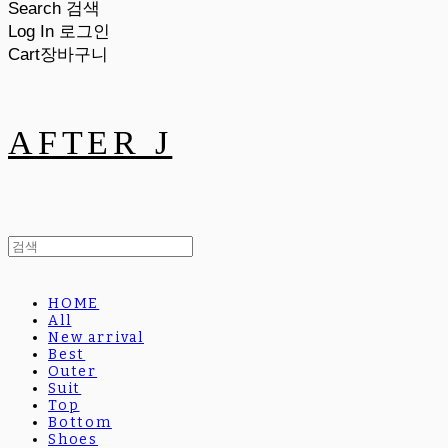
Search
검색
Log In
로그인
Cart
장바구니
AFTER J
HOME
All
New arrival
Best
Outer
Suit
Top
Bottom
Shoes