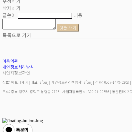
수정하기
삭제하기
글쓴이
내용
댓글 쓰기
목록으로 가기
이용약관
개인정보처리방침
사업자정보확인
상호: 애프터제이 | 대표: afterj | 개인정보관리책임자: afterj | 전화: 0507-1479-0208 
주소: 충북 청주시 흥덕구 봉명동 2796 | 사업자등록번호:
820-21-00656
| 통신판매:
20