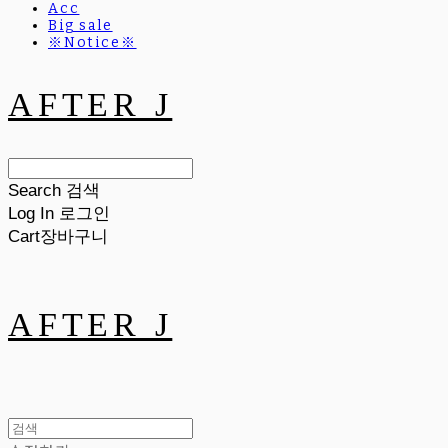
Acc
Big sale
※Notice※
AFTER J
Search
검색
Log In
로그인
Cart
장바구니
AFTER J