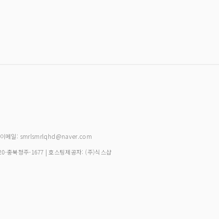
| 이메일: smrlsmrlqhd@naver.com
20-충북청주-1677
| 호스팅제공자: (주)식스샵