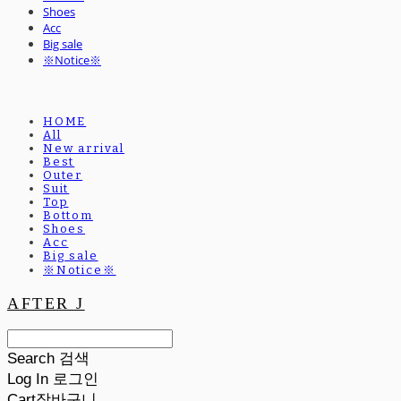
Shoes
Acc
Big sale
※Notice※
HOME
All
New arrival
Best
Outer
Suit
Top
Bottom
Shoes
Acc
Big sale
※Notice※
AFTER J
Search
검색
Log In
로그인
Cart
장바구니