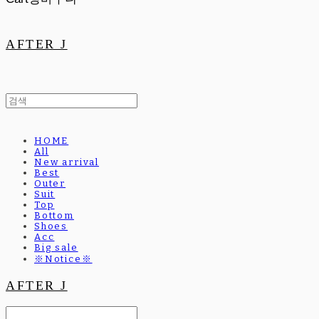
AFTER J
HOME
All
New arrival
Best
Outer
Suit
Top
Bottom
Shoes
Acc
Big sale
※Notice※
AFTER J