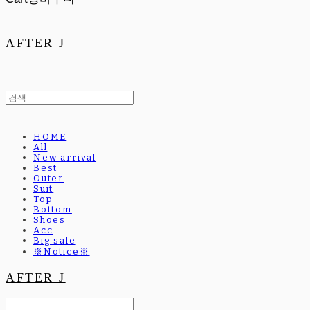
AFTER J
HOME
All
New arrival
Best
Outer
Suit
Top
Bottom
Shoes
Acc
Big sale
※Notice※
AFTER J