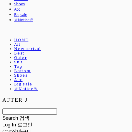
Shoes
Acc
Big sale
※Notice※
HOME
All
New arrival
Best
Outer
Suit
Top
Bottom
Shoes
Acc
Big sale
※Notice※
AFTER J
Search
검색
Log In
로그인
Cart
장바구니