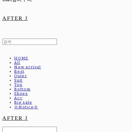
AFTER J
HOME
All
New arrival
Best
Outer
Suit
Top
Bottom
Shoes
Acc
Big sale
※Notice※
AFTER J