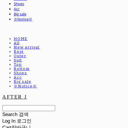
Shoes
Acc
Big sale
※Notice※
HOME
All
New arrival
Best
Outer
Suit
Top
Bottom
Shoes
Acc
Big sale
※Notice※
AFTER J
Search
검색
Log In
로그인
Cart
장바구니