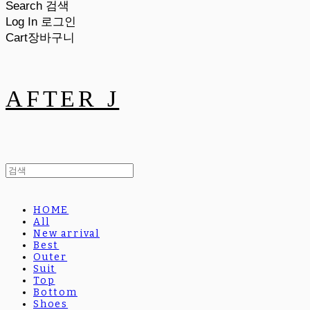
Search
검색
Log In
로그인
Cart
장바구니
AFTER J
HOME
All
New arrival
Best
Outer
Suit
Top
Bottom
Shoes