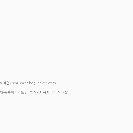
| 이메일: smrlsmrlqhd@naver.com
20-충북청주-1677
| 호스팅제공자: (주)식스샵