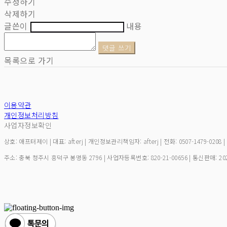
수정하기
삭제하기
글쓴이
내용
댓글 쓰기
목록으로 가기
이용약관
개인정보처리방침
사업자정보확인
상호: 애프터제이 | 대표: afterj | 개인정보관리책임자: afterj | 전화: 0507-1479-0208 
주소: 충북 청주시 흥덕구 봉명동 2796 | 사업자등록번호:
820-21-00656
| 통신판매:
20