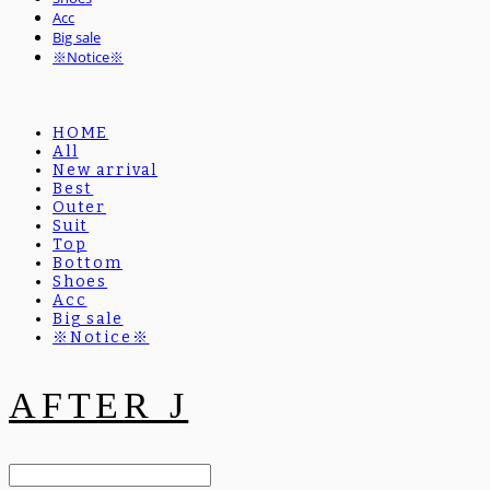
Acc
Big sale
※Notice※
HOME
All
New arrival
Best
Outer
Suit
Top
Bottom
Shoes
Acc
Big sale
※Notice※
AFTER J