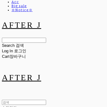
Acc
Big sale
※Notice※
AFTER J
Search
검색
Log In
로그인
Cart
장바구니
AFTER J