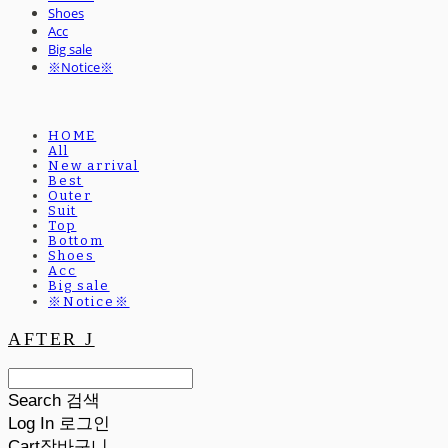
Shoes
Acc
Big sale
※Notice※
HOME
All
New arrival
Best
Outer
Suit
Top
Bottom
Shoes
Acc
Big sale
※Notice※
AFTER J
Search
검색
Log In
로그인
Cart
장바구니