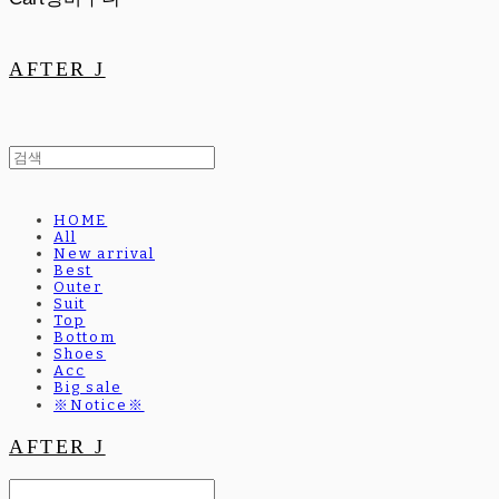
AFTER J
HOME
All
New arrival
Best
Outer
Suit
Top
Bottom
Shoes
Acc
Big sale
※Notice※
AFTER J