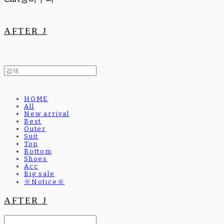
AFTER J
HOME
All
New arrival
Best
Outer
Suit
Top
Bottom
Shoes
Acc
Big sale
※Notice※
AFTER J