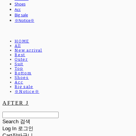
Shoes
Acc
Big sale
※Notice※
HOME
All
New arrival
Best
Outer
Suit
Top
Bottom
Shoes
Acc
Big sale
※Notice※
AFTER J
Search
검색
Log In
로그인
Cart
장바구니