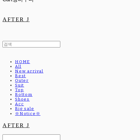
AFTER J
HOME
All
New arrival
Best
Outer
Suit
Top
Bottom
Shoes
Acc
Big sale
※Notice※
AFTER J