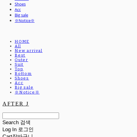
Shoes
Acc
Big sale
※Notice※
HOME
All
New arrival
Best
Outer
Suit
Top
Bottom
Shoes
Acc
Big sale
※Notice※
AFTER J
Search
검색
Log In
로그인
Cart
장바구니