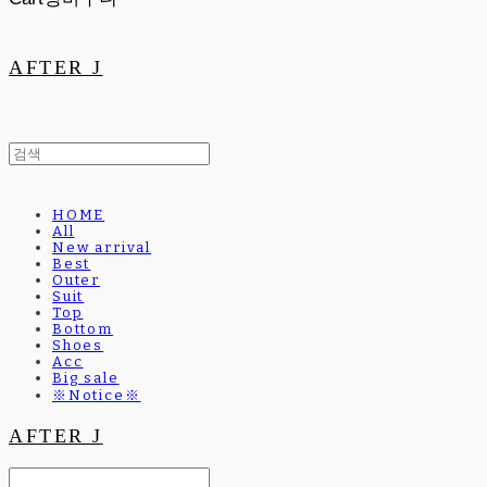
AFTER J
HOME
All
New arrival
Best
Outer
Suit
Top
Bottom
Shoes
Acc
Big sale
※Notice※
AFTER J