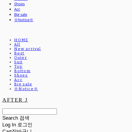
Shoes
Acc
Big sale
※Notice※
HOME
All
New arrival
Best
Outer
Suit
Top
Bottom
Shoes
Acc
Big sale
※Notice※
AFTER J
Search
검색
Log In
로그인
Cart
장바구니