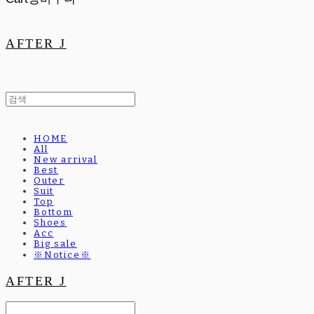
AFTER J
HOME
All
New arrival
Best
Outer
Suit
Top
Bottom
Shoes
Acc
Big sale
※Notice※
AFTER J