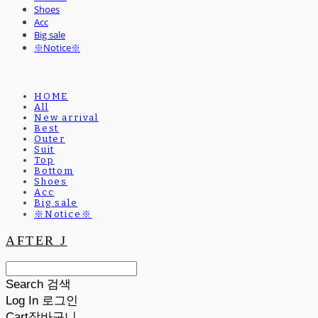
Shoes
Acc
Big sale
※Notice※
HOME
All
New arrival
Best
Outer
Suit
Top
Bottom
Shoes
Acc
Big sale
※Notice※
AFTER J
Search
검색
Log In
로그인
Cart
장바구니