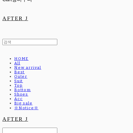
AFTER J
HOME
All
New arrival
Best
Outer
Suit
Top
Bottom
Shoes
Acc
Big sale
※Notice※
AFTER J