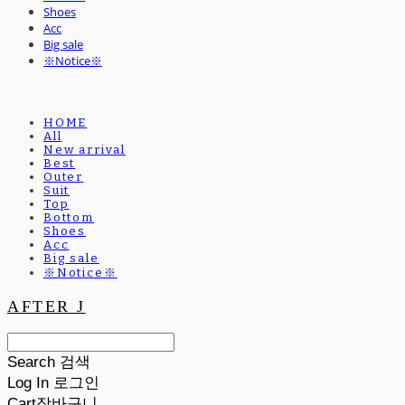
Shoes
Acc
Big sale
※Notice※
HOME
All
New arrival
Best
Outer
Suit
Top
Bottom
Shoes
Acc
Big sale
※Notice※
AFTER J
Search
검색
Log In
로그인
Cart
장바구니