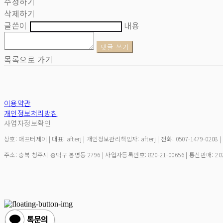
수정하기
삭제하기
글쓴이
내용
댓글 쓰기
목록으로 가기
이용약관
개인정보처리방침
사업자정보확인
상호: 애프터제이 | 대표: afterj | 개인정보관리책임자: afterj | 전화: 0507-1479-0208 
주소: 충북 청주시 흥덕구 봉명동 2796 | 사업자등록번호:
820-21-00656
| 통신판매:
20