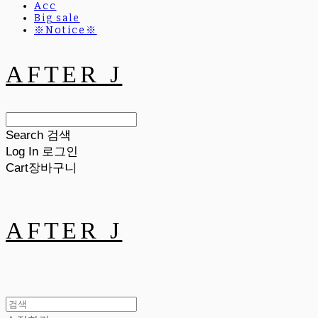
Acc
Big sale
※Notice※
AFTER J
Search
검색
Log In
로그인
Cart
장바구니
AFTER J