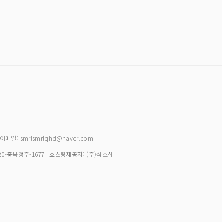
| 이메일: smrlsmrlqhd@naver.com
20-충북청주-1677
| 호스팅제공자: (주)식스샵