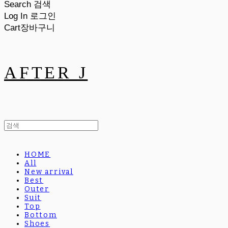
Search
검색
Log In
로그인
Cart
장바구니
AFTER J
HOME
All
New arrival
Best
Outer
Suit
Top
Bottom
Shoes