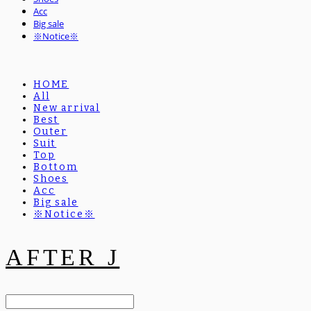
Acc
Big sale
※Notice※
HOME
All
New arrival
Best
Outer
Suit
Top
Bottom
Shoes
Acc
Big sale
※Notice※
AFTER J