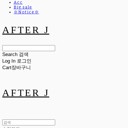
Acc
Big sale
※Notice※
AFTER J
Search
검색
Log In
로그인
Cart
장바구니
AFTER J