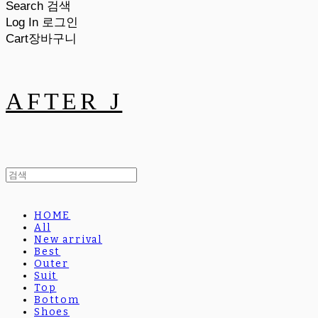
Search
검색
Log In
로그인
Cart
장바구니
AFTER J
HOME
All
New arrival
Best
Outer
Suit
Top
Bottom
Shoes