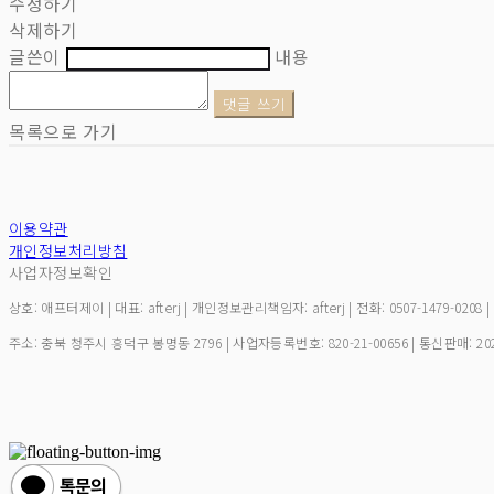
수정하기
삭제하기
글쓴이
내용
댓글 쓰기
목록으로 가기
이용약관
개인정보처리방침
사업자정보확인
상호: 애프터제이 | 대표: afterj | 개인정보관리책임자: afterj | 전화: 0507-1479-0208 
주소: 충북 청주시 흥덕구 봉명동 2796 | 사업자등록번호:
820-21-00656
| 통신판매:
20