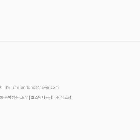
| 이메일: smrlsmrlqhd@naver.com
20-충북청주-1677
| 호스팅제공자: (주)식스샵