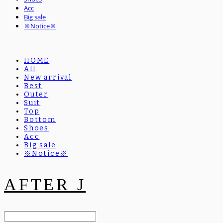
Acc
Big sale
※Notice※
HOME
All
New arrival
Best
Outer
Suit
Top
Bottom
Shoes
Acc
Big sale
※Notice※
AFTER J