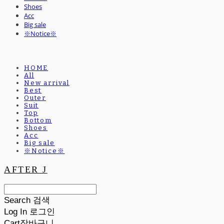
Shoes
Acc
Big sale
※Notice※
HOME
All
New arrival
Best
Outer
Suit
Top
Bottom
Shoes
Acc
Big sale
※Notice※
AFTER J
Search
검색
Log In
로그인
Cart
장바구니