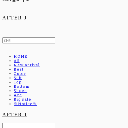
AFTER J
HOME
All
New arrival
Best
Outer
Suit
Top
Bottom
Shoes
Acc
Big sale
※Notice※
AFTER J