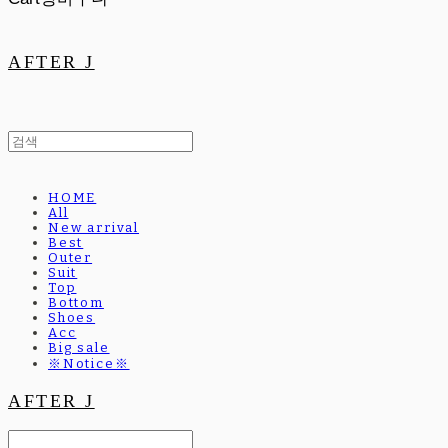
AFTER J
HOME
All
New arrival
Best
Outer
Suit
Top
Bottom
Shoes
Acc
Big sale
※Notice※
AFTER J