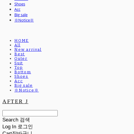
Shoes
Acc
Big sale
※Notice※
HOME
All
New arrival
Best
Outer
Suit
Top
Bottom
Shoes
Acc
Big sale
※Notice※
AFTER J
Search
검색
Log In
로그인
Cart
장바구니