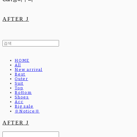
AFTER J
HOME
All
New arrival
Best
Outer
Suit
Top
Bottom
Shoes
Acc
Big sale
※Notice※
AFTER J