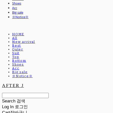
Shoes
Acc
Big sale
※Notice※
HOME
All
New arrival
Best
Outer
Suit
Top
Bottom
Shoes
Acc
Big sale
※Notice※
AFTER J
Search
검색
Log In
로그인
Cart
장바구니