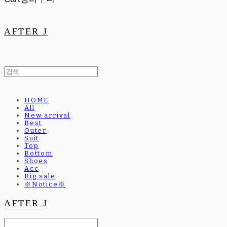
AFTER J
HOME
All
New arrival
Best
Outer
Suit
Top
Bottom
Shoes
Acc
Big sale
※Notice※
AFTER J