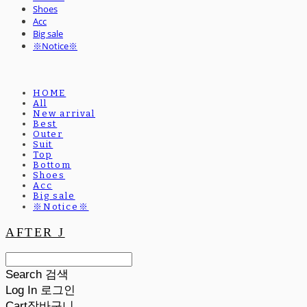
Shoes
Acc
Big sale
※Notice※
HOME
All
New arrival
Best
Outer
Suit
Top
Bottom
Shoes
Acc
Big sale
※Notice※
AFTER J
Search
검색
Log In
로그인
Cart
장바구니