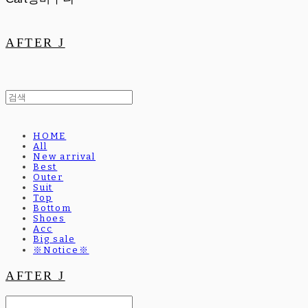
AFTER J
HOME
All
New arrival
Best
Outer
Suit
Top
Bottom
Shoes
Acc
Big sale
※Notice※
AFTER J