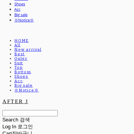
Shoes
Acc
Big sale
※Notice※
HOME
All
New arrival
Best
Outer
Suit
Top
Bottom
Shoes
Acc
Big sale
※Notice※
AFTER J
Search
검색
Log In
로그인
Cart
장바구니