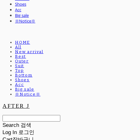
Shoes
Acc
Big sale
※Notice※
HOME
All
New arrival
Best
Outer
Suit
Top
Bottom
Shoes
Acc
Big sale
※Notice※
AFTER J
Search
검색
Log In
로그인
Cart
장바구니