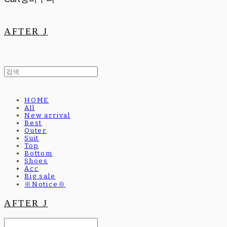
AFTER J
HOME
All
New arrival
Best
Outer
Suit
Top
Bottom
Shoes
Acc
Big sale
※Notice※
AFTER J