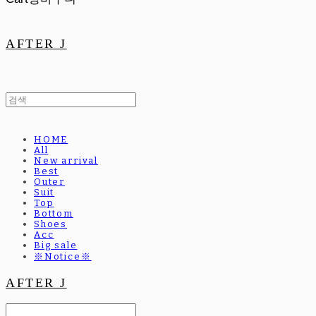
AFTER J
HOME
All
New arrival
Best
Outer
Suit
Top
Bottom
Shoes
Acc
Big sale
※Notice※
AFTER J