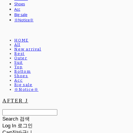
Shoes
Acc
Big sale
※Notice※
HOME
All
New arrival
Best
Outer
Suit
Top
Bottom
Shoes
Acc
Big sale
※Notice※
AFTER J
Search
검색
Log In
로그인
Cart
장바구니