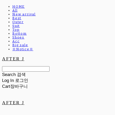
HOME
All
New arrival
Best
Outer
Suit
Top
Bottom
Shoes
Acc
Big sale
※Notice※
AFTER J
Search
검색
Log In
로그인
Cart
장바구니
AFTER J