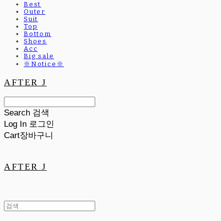
Best
Outer
Suit
Top
Bottom
Shoes
Acc
Big sale
※Notice※
AFTER J
Search
검색
Log In
로그인
Cart
장바구니
AFTER J