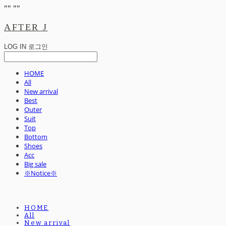
"
" "
"
AFTER J
LOG IN
로그인
HOME
All
New arrival
Best
Outer
Suit
Top
Bottom
Shoes
Acc
Big sale
※Notice※
HOME
All
New arrival