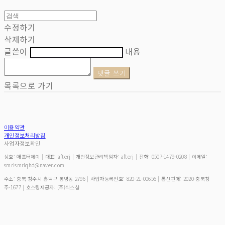
수정하기
삭제하기
글쓴이
내용
댓글 쓰기
목록으로 가기
이용약관
개인정보처리방침
사업자정보확인
상호: 애프터제이 | 대표: afterj | 개인정보관리책임자: afterj | 전화: 0507-1479-0208 | 이메일:
smrlsmrlqhd@naver.com
주소: 충북 청주시 흥덕구 봉명동 2796 | 사업자등록번호:
820-21-00656
| 통신판매:
2020-충북청
주-1677
| 호스팅제공자: (주)식스샵