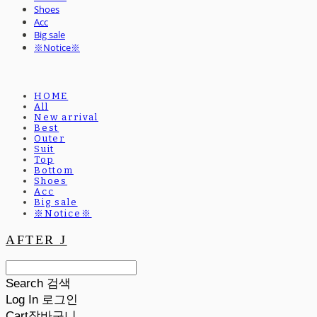
Shoes
Acc
Big sale
※Notice※
HOME
All
New arrival
Best
Outer
Suit
Top
Bottom
Shoes
Acc
Big sale
※Notice※
AFTER J
Search
검색
Log In
로그인
Cart
장바구니