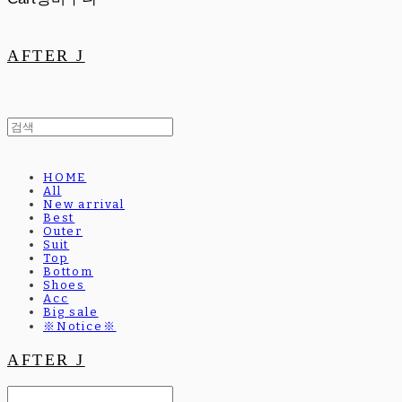
AFTER J
HOME
All
New arrival
Best
Outer
Suit
Top
Bottom
Shoes
Acc
Big sale
※Notice※
AFTER J