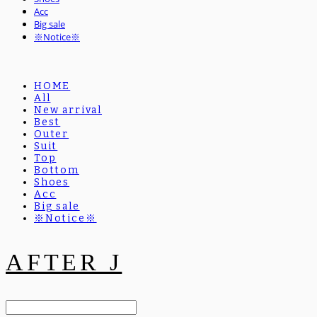
Acc
Big sale
※Notice※
HOME
All
New arrival
Best
Outer
Suit
Top
Bottom
Shoes
Acc
Big sale
※Notice※
AFTER J