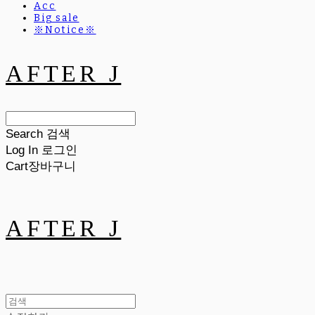
Acc
Big sale
※Notice※
AFTER J
Search
검색
Log In
로그인
Cart
장바구니
AFTER J