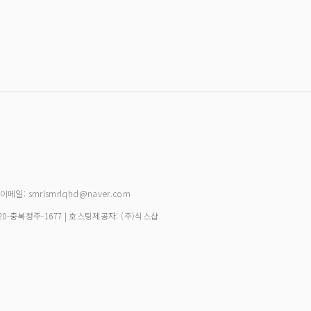
| 이메일: smrlsmrlqhd@naver.com
20-충북청주-1677
| 호스팅제공자: (주)식스샵