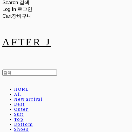
Search
검색
Log In
로그인
Cart
장바구니
AFTER J
HOME
All
New arrival
Best
Outer
Suit
Top
Bottom
Shoes