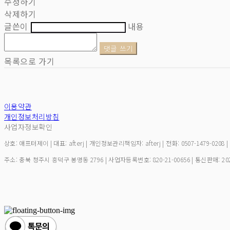
수정하기
삭제하기
글쓴이
내용
댓글 쓰기
목록으로 가기
이용약관
개인정보처리방침
사업자정보확인
상호: 애프터제이 | 대표: afterj | 개인정보관리책임자: afterj | 전화: 0507-1479-0208 
주소: 충북 청주시 흥덕구 봉명동 2796 | 사업자등록번호:
820-21-00656
| 통신판매:
20