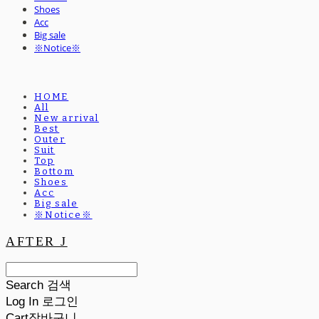
Shoes
Acc
Big sale
※Notice※
HOME
All
New arrival
Best
Outer
Suit
Top
Bottom
Shoes
Acc
Big sale
※Notice※
AFTER J
Search
검색
Log In
로그인
Cart
장바구니