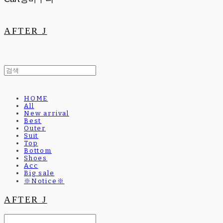
AFTER J
HOME
All
New arrival
Best
Outer
Suit
Top
Bottom
Shoes
Acc
Big sale
※Notice※
AFTER J