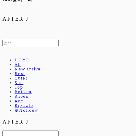
AFTER J
HOME
All
New arrival
Best
Outer
Suit
Top
Bottom
Shoes
Acc
Big sale
※Notice※
AFTER J