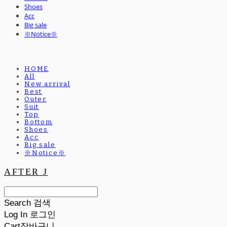
Shoes
Acc
Big sale
※Notice※
HOME
All
New arrival
Best
Outer
Suit
Top
Bottom
Shoes
Acc
Big sale
※Notice※
AFTER J
Search
검색
Log In
로그인
Cart
장바구니