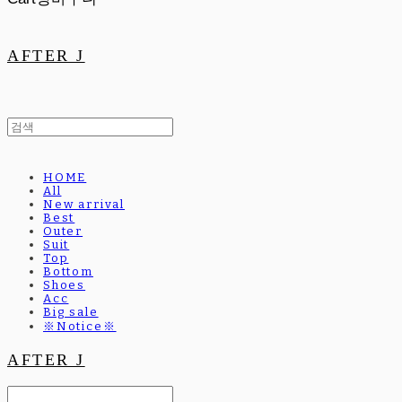
AFTER J
HOME
All
New arrival
Best
Outer
Suit
Top
Bottom
Shoes
Acc
Big sale
※Notice※
AFTER J