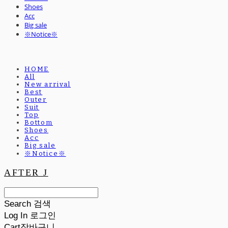
Shoes
Acc
Big sale
※Notice※
HOME
All
New arrival
Best
Outer
Suit
Top
Bottom
Shoes
Acc
Big sale
※Notice※
AFTER J
Search
검색
Log In
로그인
Cart
장바구니