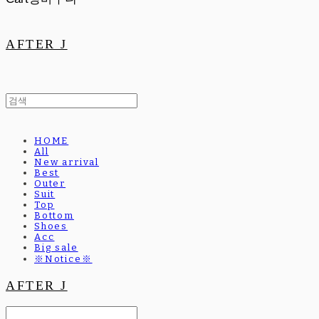
AFTER J
HOME
All
New arrival
Best
Outer
Suit
Top
Bottom
Shoes
Acc
Big sale
※Notice※
AFTER J