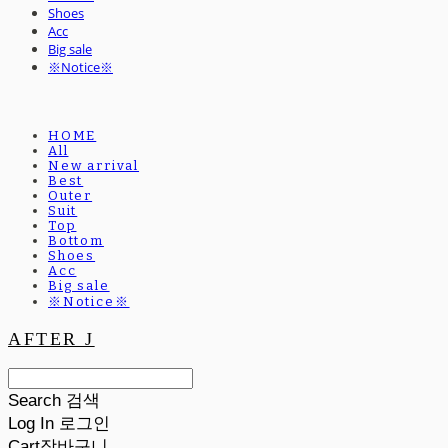
Shoes
Acc
Big sale
※Notice※
HOME
All
New arrival
Best
Outer
Suit
Top
Bottom
Shoes
Acc
Big sale
※Notice※
AFTER J
Search
검색
Log In
로그인
Cart
장바구니